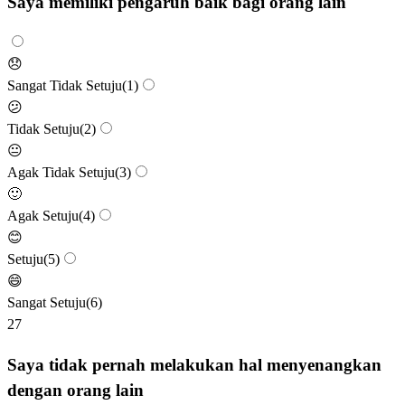
Saya memiliki pengaruh baik bagi orang lain
😞
Sangat Tidak Setuju
(
1
)
😕
Tidak Setuju
(
2
)
😐
Agak Tidak Setuju
(
3
)
🙂
Agak Setuju
(
4
)
😊
Setuju
(
5
)
😄
Sangat Setuju
(
6
)
27
Saya tidak pernah melakukan hal menyenangkan
dengan orang lain