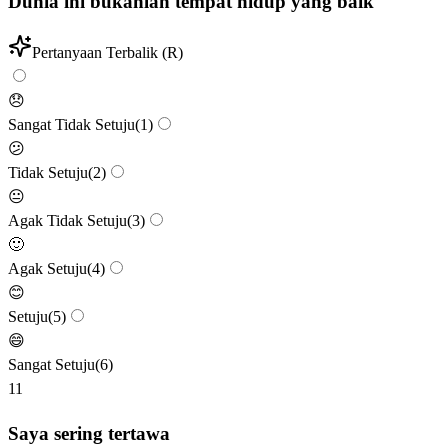
Dunia ini bukanlah tempat hidup yang baik
Pertanyaan Terbalik (R)
😞
Sangat Tidak Setuju
(
1
)
😕
Tidak Setuju
(
2
)
😐
Agak Tidak Setuju
(
3
)
🙂
Agak Setuju
(
4
)
😊
Setuju
(
5
)
😄
Sangat Setuju
(
6
)
11
Saya sering tertawa