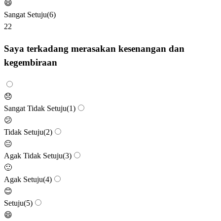
😄
Sangat Setuju
(
6
)
22
Saya terkadang merasakan kesenangan dan
kegembiraan
😞
Sangat Tidak Setuju
(
1
)
😕
Tidak Setuju
(
2
)
😐
Agak Tidak Setuju
(
3
)
🙂
Agak Setuju
(
4
)
😊
Setuju
(
5
)
😄