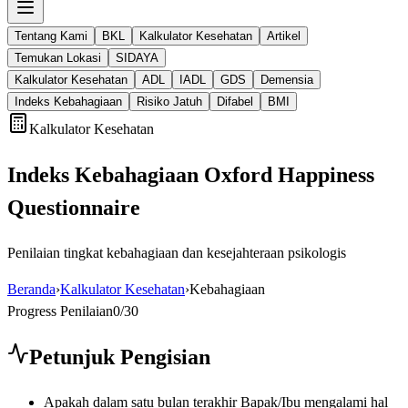
Tentang Kami
BKL
Kalkulator Kesehatan
Artikel
Temukan Lokasi
SIDAYA
Kalkulator Kesehatan
ADL
IADL
GDS
Demensia
Indeks Kebahagiaan
Risiko Jatuh
Difabel
BMI
Kalkulator Kesehatan
Indeks Kebahagiaan
Oxford Happiness
Questionnaire
Penilaian tingkat kebahagiaan dan kesejahteraan psikologis
Beranda
›
Kalkulator Kesehatan
›
Kebahagiaan
Progress Penilaian
0
/
30
Petunjuk Pengisian
Apakah dalam satu bulan terakhir Bapak/Ibu mengalami hal