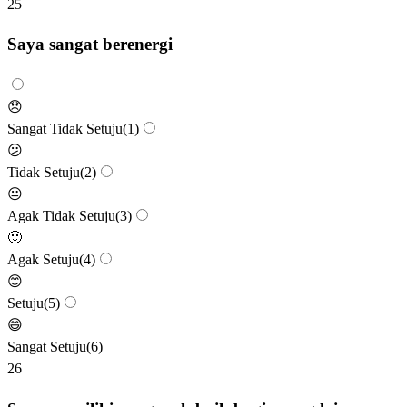
25
Saya sangat berenergi
😞
Sangat Tidak Setuju
(
1
)
😕
Tidak Setuju
(
2
)
😐
Agak Tidak Setuju
(
3
)
🙂
Agak Setuju
(
4
)
😊
Setuju
(
5
)
😄
Sangat Setuju
(
6
)
26