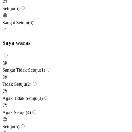
😊
Setuju
(
5
)
😄
Sangat Setuju
(
6
)
21
Saya waras
😞
Sangat Tidak Setuju
(
1
)
😕
Tidak Setuju
(
2
)
😐
Agak Tidak Setuju
(
3
)
🙂
Agak Setuju
(
4
)
😊
Setuju
(
5
)