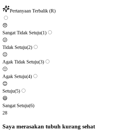
Pertanyaan Terbalik (R)
😞
Sangat Tidak Setuju
(
1
)
😕
Tidak Setuju
(
2
)
😐
Agak Tidak Setuju
(
3
)
🙂
Agak Setuju
(
4
)
😊
Setuju
(
5
)
😄
Sangat Setuju
(
6
)
28
Saya merasakan tubuh kurang sehat