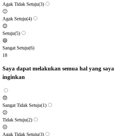
Agak Tidak Setuju
(
3
)
🙂
Agak Setuju
(
4
)
😊
Setuju
(
5
)
😄
Sangat Setuju
(
6
)
18
Saya dapat melakukan semua hal yang saya
inginkan
😞
Sangat Tidak Setuju
(
1
)
😕
Tidak Setuju
(
2
)
😐
Agak Tidak Setuju
(
3
)