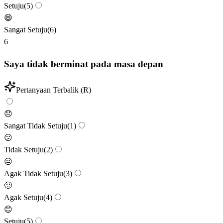
Setuju
(
5
)
😄
Sangat Setuju
(
6
)
6
Saya tidak berminat pada masa depan
Pertanyaan Terbalik (R)
😞
Sangat Tidak Setuju
(
1
)
😕
Tidak Setuju
(
2
)
😐
Agak Tidak Setuju
(
3
)
🙂
Agak Setuju
(
4
)
😊
Setuju
(
5
)