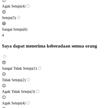
🙂
Agak Setuju
(
4
)
😊
Setuju
(
5
)
😄
Sangat Setuju
(
6
)
4
Saya dapat menerima keberadaan semua orang
😞
Sangat Tidak Setuju
(
1
)
😕
Tidak Setuju
(
2
)
😐
Agak Tidak Setuju
(
3
)
🙂
Agak Setuju
(
4
)