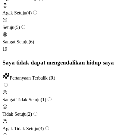
🙂
Agak Setuju
(
4
)
😊
Setuju
(
5
)
😄
Sangat Setuju
(
6
)
19
Saya tidak dapat mengendalikan hidup saya
Pertanyaan Terbalik (R)
😞
Sangat Tidak Setuju
(
1
)
😕
Tidak Setuju
(
2
)
😐
Agak Tidak Setuju
(
3
)