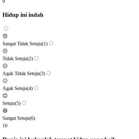
9
Hidup ini indah
😞
Sangat Tidak Setuju
(
1
)
😕
Tidak Setuju
(
2
)
😐
Agak Tidak Setuju
(
3
)
🙂
Agak Setuju
(
4
)
😊
Setuju
(
5
)
😄
Sangat Setuju
(
6
)
10