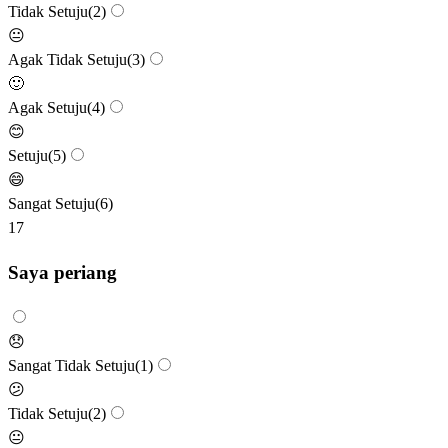
Tidak Setuju
(
2
)
😐
Agak Tidak Setuju
(
3
)
🙂
Agak Setuju
(
4
)
😊
Setuju
(
5
)
😄
Sangat Setuju
(
6
)
17
Saya periang
😞
Sangat Tidak Setuju
(
1
)
😕
Tidak Setuju
(
2
)
😐