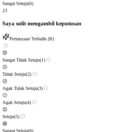
Sangat Setuju
(
6
)
23
Saya sulit mengambil keputusan
Pertanyaan Terbalik (R)
😞
Sangat Tidak Setuju
(
1
)
😕
Tidak Setuju
(
2
)
😐
Agak Tidak Setuju
(
3
)
🙂
Agak Setuju
(
4
)
😊
Setuju
(
5
)
😄
Sangat Setuju
(
6
)