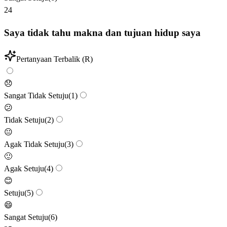
24
Saya tidak tahu makna dan tujuan hidup saya
Pertanyaan Terbalik (R)
😞
Sangat Tidak Setuju
(
1
)
😕
Tidak Setuju
(
2
)
😐
Agak Tidak Setuju
(
3
)
🙂
Agak Setuju
(
4
)
😊
Setuju
(
5
)
😄
Sangat Setuju
(
6
)