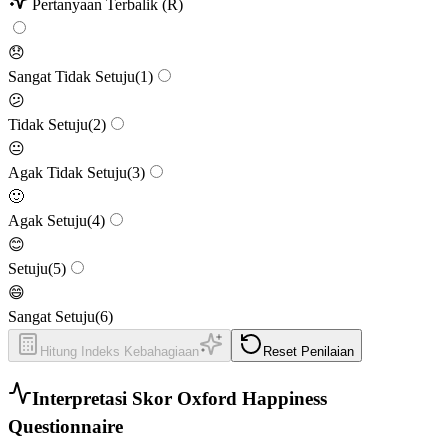
Pertanyaan Terbalik (R)
😞
Sangat Tidak Setuju
(
1
)
😕
Tidak Setuju
(
2
)
😐
Agak Tidak Setuju
(
3
)
🙂
Agak Setuju
(
4
)
😊
Setuju
(
5
)
😄
Sangat Setuju
(
6
)
Hitung Indeks Kebahagiaan
Reset Penilaian
Interpretasi Skor Oxford Happiness
Questionnaire