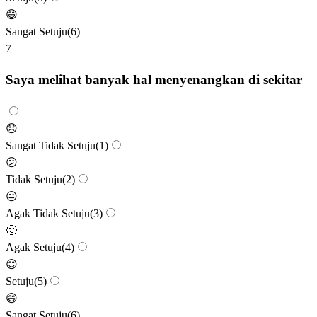
😄
Sangat Setuju
(
6
)
7
Saya melihat banyak hal menyenangkan di sekitar
😞
Sangat Tidak Setuju
(
1
)
😕
Tidak Setuju
(
2
)
😐
Agak Tidak Setuju
(
3
)
🙂
Agak Setuju
(
4
)
😊
Setuju
(
5
)
😄
Sangat Setuju
(
6
)