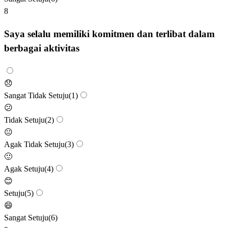
8
Saya selalu memiliki komitmen dan terlibat dalam
berbagai aktivitas
😞
Sangat Tidak Setuju
(
1
)
😕
Tidak Setuju
(
2
)
😐
Agak Tidak Setuju
(
3
)
🙂
Agak Setuju
(
4
)
😊
Setuju
(
5
)
😄
Sangat Setuju
(
6
)