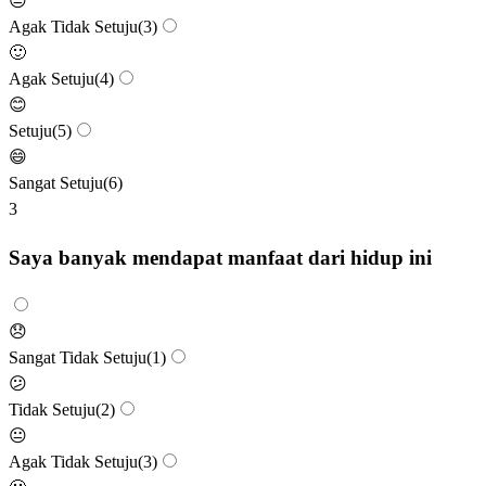
😐
Agak Tidak Setuju
(
3
)
🙂
Agak Setuju
(
4
)
😊
Setuju
(
5
)
😄
Sangat Setuju
(
6
)
3
Saya banyak mendapat manfaat dari hidup ini
😞
Sangat Tidak Setuju
(
1
)
😕
Tidak Setuju
(
2
)
😐
Agak Tidak Setuju
(
3
)