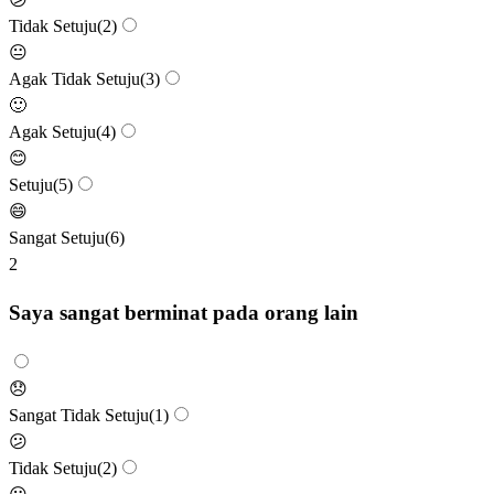
Tidak Setuju
(
2
)
😐
Agak Tidak Setuju
(
3
)
🙂
Agak Setuju
(
4
)
😊
Setuju
(
5
)
😄
Sangat Setuju
(
6
)
2
Saya sangat berminat pada orang lain
😞
Sangat Tidak Setuju
(
1
)
😕
Tidak Setuju
(
2
)