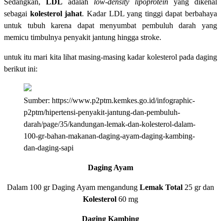
Sedangkan,
LDL
adalah
low-density lipoprotein
yang dikenal
sebagai
kolesterol jahat
. Kadar LDL yang tinggi dapat berbahaya
untuk tubuh karena dapat menyumbat pembuluh darah yang
memicu timbulnya penyakit jantung hingga stroke.
untuk itu mari kita lihat masing-masing kadar kolesterol pada daging
berikut ini:
Sumber: https://www.p2ptm.kemkes.go.id/infographic-
p2ptm/hipertensi-penyakit-jantung-dan-pembuluh-
darah/page/35/kandungan-lemak-dan-kolesterol-dalam-
100-gr-bahan-makanan-daging-ayam-daging-kambing-
dan-daging-sapi
Daging Ayam
Dalam 100 gr Daging Ayam mengandung
Lemak Total
25 gr dan
Kolesterol
60 mg
Daging Kambing