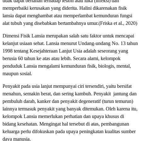
tidak dapat bertahan terhadap lesion atau luka (infeksi) dan
memperbaiki kerusakan yang diderita. Halini dikarenakan fisik
lansia dapat menghambat atau memperlambat kemunduran fungsi
alat tubuh yang disebabkan bertambahnya umur.(Friska et al., 2020)
Dimensi Fisik Lansia merupakan salah satu faktor untuk mencapai
kelanjut usiaan sehat. Lansia menurut Undang-undang No. 13 tahun
1998 tentang Kesejahteraan Lanjut Usia adalah seseorang yang
berusia 60 tahun ke atas atau lebih. Secara alami, kelompok
penduduk Lansia mengalami kemunduran fisik, biologis, mental,
maupun sosial.
Penyakit pada usia lanjut mempunyai ciri tersendiri, yaitu bersifat
menahun, semakin berat, dan sering kambuh. Penyakit jantung dan
pembuluh darah, kanker dan penyakit degeneratif (turun temurun)
lainnya termasuk penyakit yang banyak ditemukan. Oleh karena itu,
kelompok Lansia memerlukan perhatian dan upaya khusus di
bidang kesehatan. Mengingat hal tersebut di atas, pembangunan
keluarga perlu difokuskan pada upaya peningkatan kualitas sumber
daya manusia.