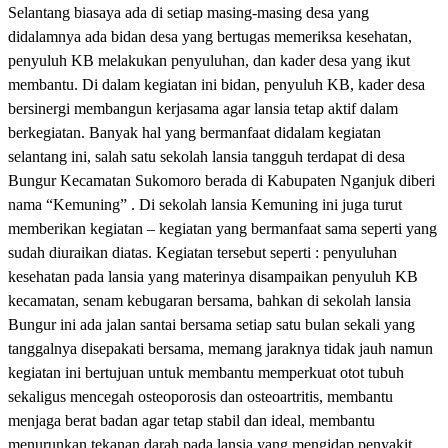
Selantang biasaya ada di setiap masing-masing desa yang
didalamnya ada bidan desa yang bertugas memeriksa kesehatan,
penyuluh KB melakukan penyuluhan, dan kader desa yang ikut
membantu. Di dalam kegiatan ini bidan, penyuluh KB, kader desa
bersinergi membangun kerjasama agar lansia tetap aktif dalam
berkegiatan. Banyak hal yang bermanfaat didalam kegiatan
selantang ini, salah satu sekolah lansia tangguh terdapat di desa
Bungur Kecamatan Sukomoro berada di Kabupaten Nganjuk diberi
nama “Kemuning” . Di sekolah lansia Kemuning ini juga turut
memberikan kegiatan – kegiatan yang bermanfaat sama seperti yang
sudah diuraikan diatas. Kegiatan tersebut seperti : penyuluhan
kesehatan pada lansia yang materinya disampaikan penyuluh KB
kecamatan, senam kebugaran bersama, bahkan di sekolah lansia
Bungur ini ada jalan santai bersama setiap satu bulan sekali yang
tanggalnya disepakati bersama, memang jaraknya tidak jauh namun
kegiatan ini bertujuan untuk membantu memperkuat otot tubuh
sekaligus mencegah osteoporosis dan osteoartritis, membantu
menjaga berat badan agar tetap stabil dan ideal, membantu
menurunkan tekanan darah pada lansia yang mengidap penyakit