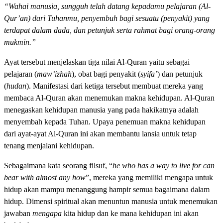
“Wahai manusia, sungguh telah datang kepadamu pelajaran (Al-
Qur’an) dari Tuhanmu, penyembuh bagi sesuatu (penyakit) yang
terdapat dalam dada, dan petunjuk serta rahmat bagi orang-orang
mukmin.”
Ayat tersebut menjelaskan tiga nilai Al-Quran yaitu sebagai
pelajaran (
maw’izhah
), obat bagi penyakit (
syifa’
) dan petunjuk
(
hudan
). Manifestasi dari ketiga tersebut membuat mereka yang
membaca Al-Quran akan menemukan makna kehidupan. Al-Quran
menegaskan kehidupan manusia yang pada hakikatnya adalah
menyembah kepada Tuhan. Upaya penemuan makna kehidupan
dari ayat-ayat Al-Quran ini akan membantu lansia untuk tetap
tenang menjalani kehidupan.
Sebagaimana kata seorang filsuf, “
he who has a way to live for can
bear with almost any how
”, mereka yang memiliki mengapa untuk
hidup akan mampu menanggung hampir semua bagaimana dalam
hidup. Dimensi spiritual akan menuntun manusia untuk menemukan
jawaban
mengapa
kita hidup dan ke mana kehidupan ini akan