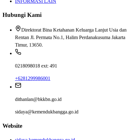
INFORMASI LAIN
Hubungi Kami
Direktorat Bina Ketahanan Keluarga Lanjut Usia dan
Rentan Jl. Permata No.1, Halim Perdanakusuma Jakarta
Timur, 13650.
0218098018 ext: 491
+6281299986001
dithanlan@bkkbn.go.id
sidaya@kemendukbangga.go.id
Website
sidaya.kemendukbangga.go.id