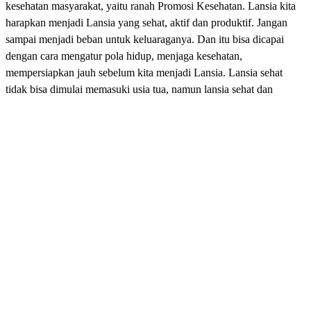
kesehatan masyarakat, yaitu ranah Promosi Kesehatan. Lansia kita
harapkan menjadi Lansia yang sehat, aktif dan produktif. Jangan
sampai menjadi beban untuk keluaraganya. Dan itu bisa dicapai
dengan cara mengatur pola hidup, menjaga kesehatan,
mempersiapkan jauh sebelum kita menjadi Lansia. Lansia sehat
tidak bisa dimulai memasuki usia tua, namun lansia sehat dan
produktif dapat didapatkan jika kita memulai itu semua dari usia
muda. Seperti aktif bergerak, menjaga berat badan, makan makanan
yang bergizi dan tidur yang cukup. Masa muda yang sehat dan
produktif merupakan investasi terbesar untuk menjadi lansia yang
sehat dan produktif juga. Yuk simak cara menjadi produktif di masa
tua! Ada 7 Kegiatan yang dapat dilakukan oleh lansia untu mengisi
masa tua nya, yaitu : 1. olahraga 2. kerajinan tangan 3. berkebun 4.
memasak 5. menari dan bermain musik 6. memelihara hewan 7.
memainkan game yang mengasah otak
Download PDF
Komentar