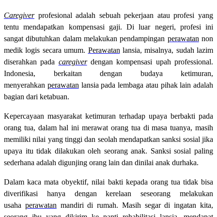
Caregiver
profesional adalah sebuah pekerjaan atau profesi yang
tentu mendapatkan kompensasi gaji. Di luar negeri, profesi ini
sangat dibutuhkan dalam melakukan pendampingan
perawatan
non
medik logis secara umum.
Perawatan
lansia, misalnya, sudah lazim
diserahkan pada
caregiver
dengan kompensasi upah professional.
Indonesia, berkaitan dengan budaya ketimuran,
menyerahkan
perawatan
lansia pada lembaga atau pihak lain adalah
bagian dari ketabuan.
Kepercayaan masyarakat ketimuran terhadap upaya berbakti pada
orang tua, dalam hal ini merawat orang tua di masa tuanya, masih
memiliki nilai yang tinggi dan seolah mendapatkan sanksi sosial jika
upaya itu tidak dilakukan oleh seorang anak. Sanksi sosial paling
sederhana adalah digunjing orang lain dan dinilai anak durhaka.
Dalam kaca mata obyektif, nilai bakti kepada orang tua tidak bisa
diverifikasi hanya dengan kerelaan seseorang melakukan
usaha
perawatan
mandiri di rumah. Masih segar di ingatan kita,
seorang ibu yang dikirim ke panti rehabilitasi lansia, mendapat